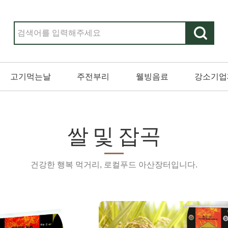
고기먹는날
주전부리
웰빙음료
강소기업
쌀 및 잡곡
건강한 행복 먹거리, 로컬푸드 아산장터입니다.