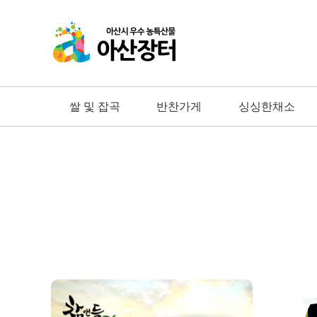
쌀 및 잡곡
반찬가게
싱싱한채소