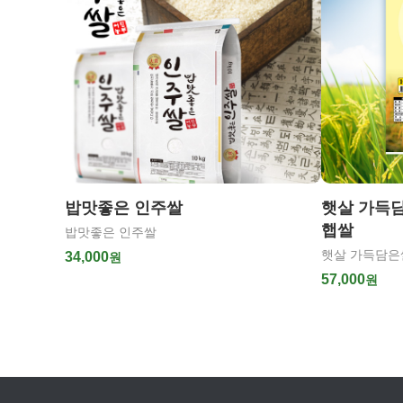
밥맛좋은 인주쌀
햇살 가득담은
햅쌀
밥맛좋은 인주쌀
햇살 가득담은쌀 
34,000
원
57,000
원