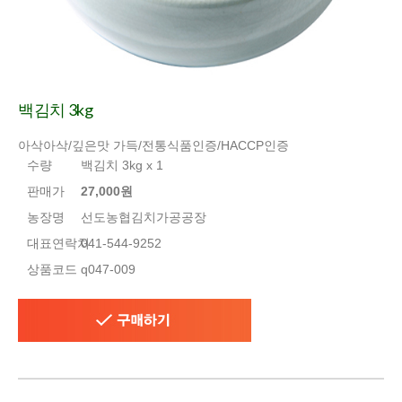
백김치 3kg
아삭아삭/깊은맛 가득/전통식품인증/HACCP인증
수량
백김치 3kg x 1
판매가
27,000원
농장명
선도농협김치가공공장
대표연락처
041-544-9252
상품코드
q047-009