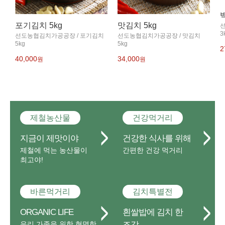
포기김치 5kg
맛김치 5kg
3
선도농협김치가공공장 / 포기김치
선도농협김치가공공장 / 맛김치
5kg
5kg
2
40,000
34,000
원
원
제철농산물
건강먹거리
지금이 제맛이야
건강한 식사를 위해
제철에 먹는 농산물이
간편한 건강 먹거리
최고야!
바른먹거리
김치특별전
ORGANIC LIFE
흰쌀밥에 김치 한
우리 가족을 위한 현명한
조각