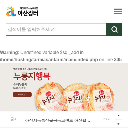
Warning
: Undefined variable $sql_add in
/home/hosting/farm/asanfarm/main/index.php
on line
305
공지
아산시농특산물공동브랜드 아산썰전-아산맑은쪽파편
1
/
2
아산시농특산물공동브랜드 아산썰전-아산맑은감자편