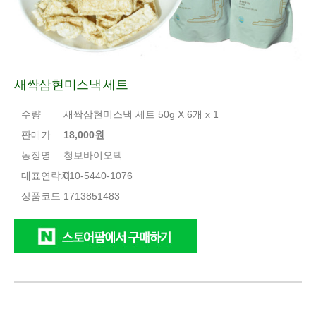
새싹삼현미스낵 세트
수량
새싹삼현미스낵 세트 50g X 6개 x 1
판매가
18,000원
농장명
청보바이오텍
대표연락처
010-5440-1076
상품코드
1713851483