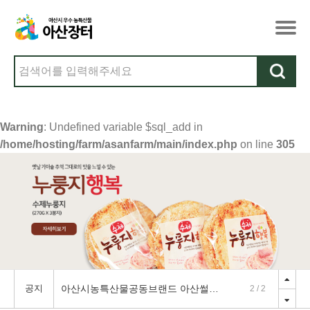
Warning
: Undefined variable $sql_add in
/home/hosting/farm/asanfarm/main/index.php
on line
305
공지
아산시농특산물공동브랜드 아산썰전-아산맑은감자편
2
/
2
아산시농특산물공동브랜드 아산썰전-아산맑은쪽파편