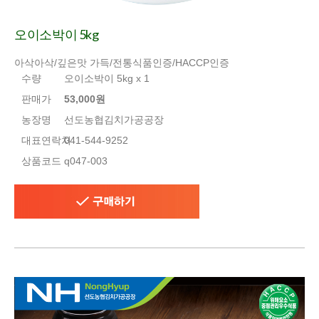
오이소박이 5kg
아삭아삭/깊은맛 가득/전통식품인증/HACCP인증
수량
오이소박이 5kg x 1
판매가
53,000원
농장명
선도농협김치가공공장
대표연락처
041-544-9252
상품코드
q047-003