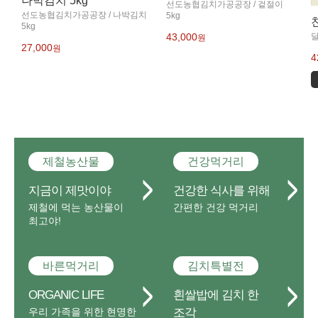
나박김치 5kg
선도농협김치가공공장 / 겉절이
선도농협김치가공공장 / 나박김치
5kg
5kg
달
43,000
원
27,000
원
4
제철농산물
건강먹거리
지금이 제맛이야
건강한 식사를 위해
제철에 먹는 농산물이
간편한 건강 먹거리
최고야!
바른먹거리
김치특별전
ORGANIC LIFE
흰쌀밥에 김치 한
우리 가족을 위한 현명한
조각